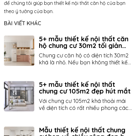
để chúng tôi giúp bạn thiết kế nội thất căn hộ của bạn
theo ý tưởng của bạn.
BÀI VIẾT KHÁC
5+ mẫu thiết kế nội thất căn
hộ chung cư 30m2 tối giản
hiện đại
Chung cư căn hộ có diện tích 30m2
khá là nhỏ. Nếu bạn không thiết kế
nội thất cho căn hộ 30m2 thì căn
phòng của bạn sẽ cảm giác chật
chội. Sau đây là bài viết chia sẻ một
5+ mẫu thiết kế nội thất
số mẫu thiết kế nội thất chung cư
chung cư 105m2 đẹp hút mắt
30m2 siêu đẹp hãy cùng tham khảo
Với chung cư 105m2 khá thoải mái
nhé.
về diện tích có rất nhiều phong cách
thiết kế khác nhau. bạn cần tham
khảo một số mẫu thiết kế nội thất
chung cư 105m2 đẹp và cần tìm
Mẫu thiết kế nội thất chung
đơn vị thiết kế thi công nội thất trọn