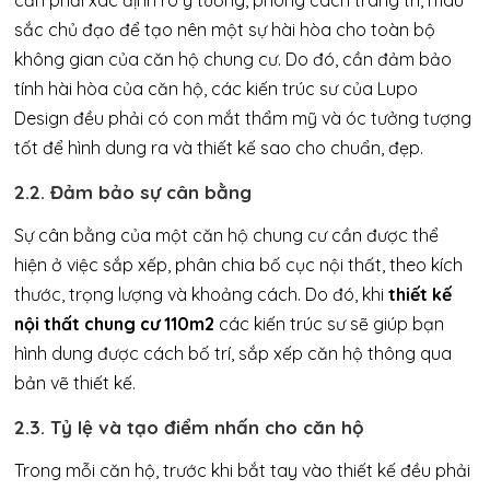
cần phải xác định rõ ý tưởng, phong cách trang trí, màu
sắc chủ đạo để tạo nên một sự hài hòa cho toàn bộ
không gian của căn hộ chung cư. Do đó, cần đảm bảo
tính hài hòa của căn hộ, các kiến trúc sư của Lupo
Design đều phải có con mắt thẩm mỹ và óc tưởng tượng
tốt để hình dung ra và thiết kế sao cho chuẩn, đẹp.
2.2. Đảm bảo sự cân bằng
Sự cân bằng của một căn hộ chung cư cần được thể
hiện ở việc sắp xếp, phân chia bố cục nội thất, theo kích
thước, trọng lượng và khoảng cách. Do đó, khi
thiết kế
nội thất chung cư 110m2
các kiến trúc sư sẽ giúp bạn
hình dung được cách bố trí, sắp xếp căn hộ thông qua
bản vẽ thiết kế.
2.3. Tỷ lệ và tạo điểm nhấn cho căn hộ
Trong mỗi căn hộ, trước khi bắt tay vào thiết kế đều phải