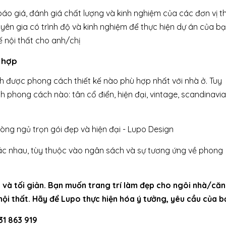
áo giá, đánh giá chất lượng và kinh nghiệm của các đơn vị th
ên gia có trình độ và kinh nghiệm để thực hiện dự án của bạ
ế nội thất cho anh/chị
ù hợp
ịnh được phong cách thiết kế nào phù hợp nhất với nhà ở. Tuy
h phong cách nào: tân cổ điển, hiện đại, vintage, scandinavia
hác nhau, tùy thuộc vào ngân sách và sự tương ứng về phong
i và tối giản. Bạn muốn trang trí làm đẹp cho ngôi nhà/căn
ội thất. Hãy để Lupo thực hiện hóa ý tưởng, yêu cầu của b
31 863 919