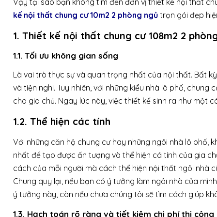
Vậy tại sao bạn không tìm đến đơn vị thiết kế nội thất c
kế nội thất chung cư 10m2 2 phòng ngủ
trọn gói đẹp hiệ
1. Thiết kế nội thất chung cư 108m2 2 phòng 
1.1. Tối ưu không gian sống
Là vai trò thực sự và quan trọng nhất của nội thất. Bất 
và tiện nghi. Tuy nhiên, với những kiểu nhà lô phố, chung 
cho gia chủ. Ngay lúc này, việc thiết kế sinh ra như một 
1.2. Thể hiện các tính
Với những căn hộ chung cư hay những ngôi nhà lô phố, kh
nhất để tạo được ấn tượng và thể hiện cá tính của gia chủ
cách của mỗi người mà cách thể hiện nội thất ngôi nhà cũ
Chung quy lại, nếu bạn có ý tưởng làm ngôi nhà của mình
ý tưởng này, còn nếu chưa chúng tôi sẽ tìm cách giúp khô
1.3. Hạch toán rõ ràng và tiết kiệm chi phí thi công