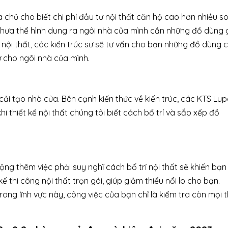
chủ cho biết chi phí đầu tư nội thất căn hộ cao hơn nhiều s
hưa thể hình dung ra ngôi nhà của mình cần những đồ dùng g
ế nội thất, các kiến trúc sư sẽ tư vấn cho bạn những đồ dùng 
ư cho ngôi nhà của mình.
cải tạo nhà cửa. Bên cạnh kiến thức về kiến trúc, các KTS Lu
i thiết kế nội thất chúng tôi biết cách bố trí và sắp xếp đồ
g thêm việc phải suy nghĩ cách bố trí nội thất sẽ khiến bạn 
ế thi công nội thất trọn gói, giúp giảm thiểu nổi lo cho bạn.
ng lĩnh vực này, công việc của bạn chỉ là kiểm tra còn mọi 