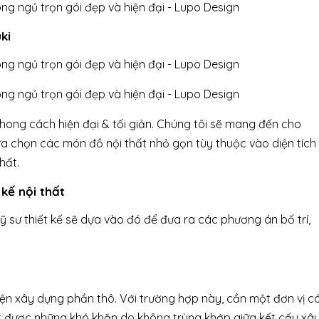
ki
hong cách hiện đại & tối giản. Chúng tôi sẽ mang đến cho
ựa chọn các món đồ nội thất nhỏ gọn tùy thuộc vào diện tích
hất.
 kế nội thất
à kỹ sư thiết kế sẽ dựa vào đó để đưa ra các phương án bố trí,
hiện xây dựng phần thô. Với trường hợp này, cần một đơn vị c
yết được những khó khăn do không trùng khớp giữa kết cấu xâ