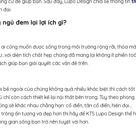
hung cư để giúp bạn. Sau đây, Lupo Design chia sẻ thông tin
th
n đại.
ngủ đem lại lợi ích gì?
kỳ ai cũng muốn được sống trong môi trường rộng rãi, thỏa má
cư…với diện tích chất hẹp chúng đã mang lại không ít phiền toá
cách giúp bạn giải quyết các vấn đề trên.
i bề ngoài của chúng không quá nhiều khác biệt thì cách tốt
 chỉ còn cách thiết kế lại nội thất bên trong. Tùy theo phong
ng sẽ khác nhau chẳng hạn: cổ điển, tân cổ điển, hiện đại…
 trông ấn tượng và đẹp hơn thì hãy để KTS Lupo Design thể h
ng gian sống bạn trở nên tuyệt vời hơn.