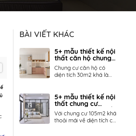
BÀI VIẾT KHÁC
5+ mẫu thiết kế nội
thất căn hộ chung
cư 30m2 tối giản
Chung cư căn hộ có
hiện đại
diện tích 30m2 khá là
nhỏ. Nếu bạn không
kế
thiết kế nội thất cho căn
gủ
hộ 30m2 thì căn phòng
5+ mẫu thiết kế nội
của bạn sẽ cảm giác
thất chung cư
105m2 đẹp hút mắt
chật chội. Sau đây là bài
Với chung cư 105m2 khá
c
viết chia sẻ một số mẫu
thoải mái về diện tích có
thiết kế nội thất chung
rất nhiều phong cách
cư 30m2 siêu đẹp hãy
thiết kế khác nhau. bạn