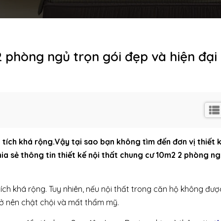
2 phòng ngủ trọn gói đẹp và hiện đại
tích khá rộng.Vậy tại sao bạn không tìm đến đơn vị thiết 
ia sẻ thông tin thiết kế nội thất chung cư 10m2 2 phòng n
ch khá rộng. Tuy nhiên, nếu nội thất trong căn hộ không đượ
rở nên chật chội và mất thẩm mỹ.