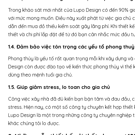
Trong khảo sát mới nhất của Lupo Design có đến 90% gia 
với mức mong muốn. Điều này xuất phát từ việc gia chủ c
dẫn đến mua đồ thiếu kiểm soát gây lãng phí. Khi thiết k
thiết và chi phí lắp đặt để từ đó bạn cân nhắc mức đầu t
1.4. Đảm bảo việc tôn trọng các yếu tổ phong thuỷ
Phong thủy là yếu tố rất quan trọng mỗi khi xây dựng và 
Design còn được đào tạo về kiến thức phong thủy vì thế kh
dùng theo mệnh tuổi gia chủ.
1.5. Giúp giảm stress, lo toan cho gia chủ
Công việc xây nhà đã đủ kiến bạn bận tâm và đau đầu, cộn
stress. Hiện nay, có một số công ty chuyên kết hợp thiết k
Lupo Design là một trong những công ty chuyên nghiệp tro
khác chúng tôi lo được.