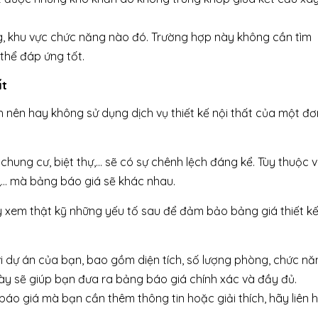
ng, khu vực chức năng nào đó. Trường hợp này không cần tìm
 thể đáp ứng tốt.
ất
h nên hay không sử dụng dịch vụ thiết kế nội thất của một đơ
ộ chung cư, biệt thự,… sẽ có sự chênh lệch đáng kể. Tùy thuộc 
à ở,… mà bảng báo giá sẽ khác nhau.
ãy xem thật kỹ những yếu tố sau để đảm bảo bảng giá thiết k
i dự án của bạn, bao gồm diện tích, số lượng phòng, chức nă
ày sẽ giúp bạn đưa ra bảng báo giá chính xác và đầy đủ.
báo giá mà bạn cần thêm thông tin hoặc giải thích, hãy liên 