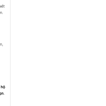
iết
n.
n,
 hộ
ạn.