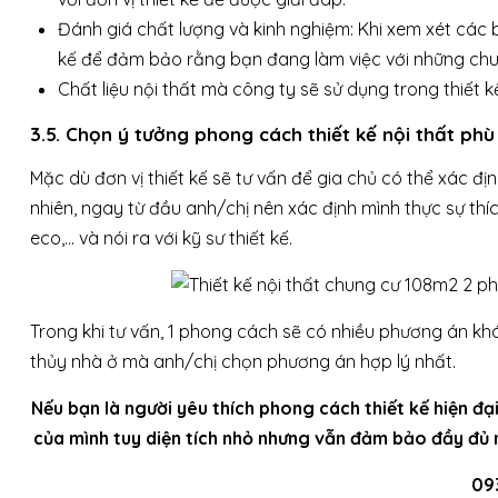
Đánh giá chất lượng và kinh nghiệm: Khi xem xét các b
kế để đảm bảo rằng bạn đang làm việc với những chuy
Chất liệu nội thất mà công ty sẽ sử dụng trong thiết k
3.5. Chọn ý tưởng phong cách thiết kế nội thất ph
Mặc dù đơn vị thiết kế sẽ tư vấn để gia chủ có thể xác đ
nhiên, ngay từ đầu anh/chị nên xác định mình thực sự thíc
eco,… và nói ra với kỹ sư thiết kế.
Trong khi tư vấn, 1 phong cách sẽ có nhiều phương án k
thủy nhà ở mà anh/chị chọn phương án hợp lý nhất.
Nếu bạn là người yêu thích phong cách thiết kế hiện đạ
của mình tuy diện tích nhỏ nhưng vẫn đảm bảo đầy đủ n
09