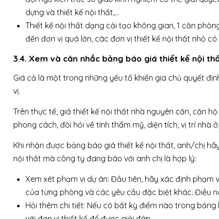
dựng và thiết kế nội thất,…
Thiết kế nội thất dạng cải tạo không gian, 1 căn phò
đến đơn vị quá lớn, các đơn vị thiết kế nội thất nhỏ có
3.4. Xem và cân nhắc bảng báo giá thiết kế nội th
Giá cả là một trong những yếu tố khiến gia chủ quyết địn
vị.
Trên thực tế, giá thiết kế nội thất nhà nguyên căn, căn h
phong cách, đòi hỏi về tính thẩm mỹ, diện tích, vị trí nh
Khi nhận được bảng báo giá thiết kế nội thất, anh/chị h
nội thất mà công ty đang báo với anh chị là hợp lý:
Xem xét phạm vi dự án: Đầu tiên, hãy xác định phạm v
của từng phòng và các yêu cầu đặc biệt khác. Điều n
Hỏi thêm chi tiết: Nếu có bất kỳ điểm nào trong bảng 
với đơn vị thiết kế để được giải đáp.