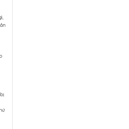
ty nội thất Lupo Design.
o
ì,
cần
po
bị
thứ