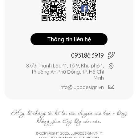
Thông tin liên hệ
0931.86.39.19
87/3 Thạnh Lộc 41, Tổ 9, Khu phố 1,
Phường An Phú Đông, TP. Hồ Chí
Minh
Info@lupodesign.vn
Hãy để chúng tôi kể lại câu chuyện của bạn - bằng
không gian sống đầy cảm xúc.
© COPYRIGHT 2025, LUPODESIGN.VN ™
POWERED BY
MANGXUYENVIET.VN