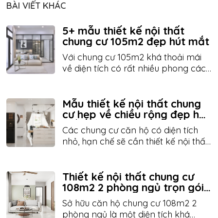
BÀI VIẾT KHÁC
5+ mẫu thiết kế nội thất
chung cư 105m2 đẹp hút mắt
Với chung cư 105m2 khá thoải mái
về diện tích có rất nhiều phong cách
thiết kế khác nhau. bạn cần tham
khảo một số mẫu thiết kế nội thất
chung cư 105m2 đẹp và cần tìm
Mẫu thiết kế nội thất chung
đơn vị thiết kế thi công nội thất trọn
cư hẹp về chiều rộng đẹp hút
mắt
gói. Hãy tham khảo bài viết sau đây
Các chung cư căn hộ có diện tích
nhé để lựa chọn ý tưởng phù hợp.
nhỏ, hạn chế sẽ cần thiết kế nội thất
nhằm đảm bảo không gian sống
thoải mái, không chật chội hay thiếu
ánh sáng. Vì vậy, Lupo Design chia
Thiết kế nội thất chung cư
sẻ một số mẫu thiết kế nội thất
108m2 2 phòng ngủ trọn gói
đẹp và hiện đại
chung cư hẹp về chiều rộng đẹp hút
Sở hữu căn hộ chung cư 108m2 2
mắt. Quý khách có thể tham khảo
phòng ngủ là một diện tích khá