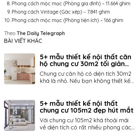
Phong cách mộc mạc (Phòng gia đình) – 11.664 ghim
Phong cách Vintage (Gác xép) – 7.841 ghim
Phong cách mộc mạc (Phòng tiện ích) – 166 ghim
Theo
The Daily Telegraph
BÀI VIẾT KHÁC
5+ mẫu thiết kế nội thất căn
hộ chung cư 30m2 tối giản
hiện đại
Chung cư căn hộ có diện tích 30m2
khá là nhỏ. Nếu bạn không thiết kế
nội thất cho căn hộ 30m2 thì căn
phòng của bạn sẽ cảm giác chật
chội. Sau đây là bài viết chia sẻ một
5+ mẫu thiết kế nội thất
số mẫu thiết kế nội thất chung cư
chung cư 105m2 đẹp hút mắt
30m2 siêu đẹp hãy cùng tham khảo
Với chung cư 105m2 khá thoải mái
nhé.
về diện tích có rất nhiều phong cách
thiết kế khác nhau. bạn cần tham