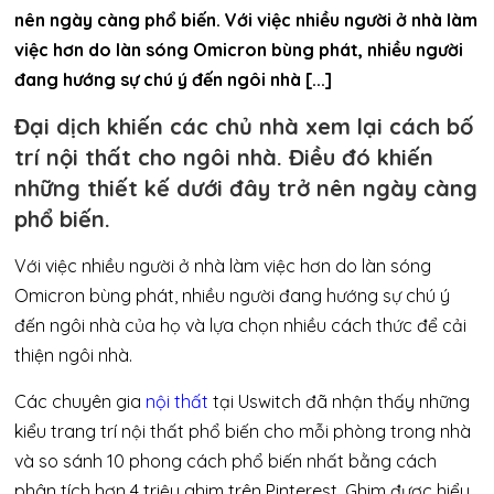
nên ngày càng phổ biến. Với việc nhiều người ở nhà làm
việc hơn do làn sóng Omicron bùng phát, nhiều người
đang hướng sự chú ý đến ngôi nhà [...]
Đại dịch khiến các chủ nhà xem lại cách bố
trí nội thất cho ngôi nhà. Điều đó khiến
những thiết kế dưới đây trở nên ngày càng
phổ biến.
Với việc nhiều người ở nhà làm việc hơn do làn sóng
Omicron bùng phát, nhiều người đang hướng sự chú ý
đến ngôi nhà của họ và lựa chọn nhiều cách thức để cải
thiện ngôi nhà.
Các chuyên gia
nội thất
tại Uswitch đã nhận thấy những
kiểu trang trí nội thất phổ biến cho mỗi phòng trong nhà
và so sánh 10 phong cách phổ biến nhất bằng cách
phân tích hơn 4 triệu ghim trên Pinterest. Ghim được hiểu