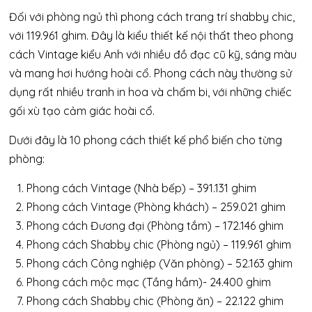
Đối với phòng ngủ thì phong cách trang trí shabby chic,
với 119.961 ghim. Đây là kiểu thiết kế nội thất theo phong
cách Vintage kiểu Anh với nhiều đồ đạc cũ kỹ, sáng màu
và mang hơi hướng hoài cổ. Phong cách này thường sử
dụng rất nhiều tranh in hoa và chấm bi, với những chiếc
gối xù tạo cảm giác hoài cổ.
Dưới đây là 10 phong cách thiết kế phổ biến cho từng
phòng:
Phong cách Vintage (Nhà bếp) – 391.131 ghim
Phong cách Vintage (Phòng khách) – 259.021 ghim
Phong cách Đương đại (Phòng tắm) – 172.146 ghim
Phong cách Shabby chic (Phòng ngủ) – 119.961 ghim
Phong cách Công nghiệp (Văn phòng) – 52.163 ghim
Phong cách mộc mạc (Tầng hầm)- 24.400 ghim
Phong cách Shabby chic (Phòng ăn) – 22.122 ghim